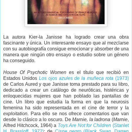
La autora Kier-la Janisse ha logrado crear una obra
fascinante y única. Un interesante ensayo que al mezclarse
con su autobiografía consigue emocionar y absorber de una
manera que ningún otro ensayo o estudio sobre un género
ha conseguido.
House Of Psychotic Women
es el título que recibió en
Estados Unidos
Los ojos azules de la muñeca rota
(1973)
de Carlos Aured y que Janisse toma prestado para su libro,
dedicado a crear un catálogo de neuróticas, histéricas y
enloquecidas mujeres que han poblado las pantallas de
cine. Un libro que estudia la forma en que la neurosis
femenina ha sido representada en el cine de terror y la
exploitation
. Para ello se nos ofrece comentarios que van
desde lo clásico a lo oscuro. De
Marnie, la ladrona
(
Marnie
,
Alfred Hitchcock, 1964) a
Toys Are Not for Children
(Stanlet
H. Brassloff, 1972)
; de
Cisne negro
(
Black Swan
, Darren