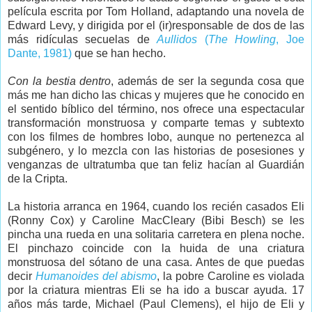
película escrita por Tom Holland, adaptando una novela de
Edward Levy, y dirigida por el (ir)responsable de dos de las
más ridículas secuelas de
Aullidos
(
The Howling
, Joe
Dante, 1981)
que se han hecho.
Con la bestia dentro
, además de ser la segunda cosa que
más me han dicho las chicas y mujeres que he conocido en
el sentido bíblico del término, nos ofrece una espectacular
transformación monstruosa y comparte temas y subtexto
con los filmes de hombres lobo, aunque no pertenezca al
subgénero, y lo mezcla con las historias de posesiones y
venganzas de ultratumba que tan feliz hacían al Guardián
de la Cripta.
La historia arranca en 1964, cuando los recién casados Eli
(Ronny Cox) y Caroline MacCleary (Bibi Besch) se les
pincha una rueda en una solitaria carretera en plena noche.
El pinchazo coincide con la huida de una criatura
monstruosa del sótano de una casa. Antes de que puedas
decir
Humanoides del abismo
, la pobre Caroline es violada
por la criatura mientras Eli se ha ido a buscar ayuda. 17
años más tarde, Michael (Paul Clemens), el hijo de Eli y