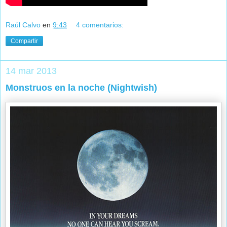
Raúl Calvo
en
9:43
4 comentarios:
Compartir
14 mar 2013
Monstruos en la noche (Nightwish)