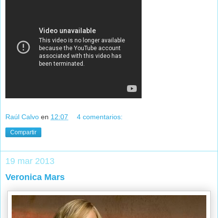
Raúl Calvo
en
12:07
4 comentarios:
Compartir
19 mar 2013
Veronica Mars