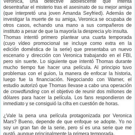
Veronica, una detective adolescente que intenta
desentrañar el misterio tras el asesinato de su mejor amiga
(que interpretó una joven Amanda Seyfried). Además de
investigar la muerte de su amiga, Veronica se ocupaba de
otros casos, echando una mano a sus compañeros de
instituto a pesar de que la mayoría la desprecia y/o insulta.
Thomas intentó primero plantear una cuarta temporada
(cuyo vídeo promocional se incluye como extra en la
edición doméstica de la serie) que presentaba un nuevo
escenario y dirección con Veronica trabajando en el FBI,
pero sin suerte. Lo siguiente que intentó Thomas durante
mucho tiempo fue hacer una película. Al principio tuvo
problemas con el guion, la manera de enfocar la historia,
luego fue la financiación. Negociando con Warner, el
estudio autorizó que Thomas llevase a cabo una operación
de
crowdfunding
con el objetivo de reunir dos millones de
dólares para hacer la película. Los fans respondieron de
inmediato y se consiguió la cifra en cuestión de horas.
¿Vale la pena una película protagonizada por Veronica
Mars? Bueno, depende de que enfoque se adopte. Yo no
soy un gran fan de la serie, pero sí es una serie que me
gustó, aunque principalmente la primera temporada.