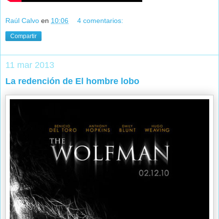
Raúl Calvo
en
10:06
4 comentarios:
Compartir
11 mar 2013
La redención de El hombre lobo