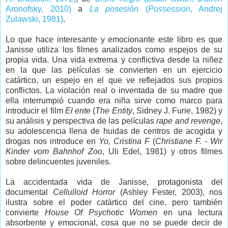
Aronofsky, 2010)
a
La posesión
(
Possession
, Andrej
Zulawski, 1981)
.
Lo que hace interesante y emocionante este libro es que
Janisse utiliza los filmes analizados como espejos de su
propia vida. Una vida extrema y conflictiva desde la niñez
en la que las películas se convierten en un ejercicio
catártico, un espejo en el que ve reflejados sus propios
conflictos. La violación real o inventada de su madre que
ella interrumpió cuando era niña sirve como marco para
introducir el film
El ente
(
The Entity
, Sidney J. Furie, 1982) y
su análisis y perspectiva de las películas
rape and revenge
,
su adolescencia llena de huidas de centros de acogida y
drogas nos introduce en
Yo, Cristina F
(
Christiane F. - Wir
Kinder vom Bahnhof Zoo
, Uli Edel, 1981) y otros filmes
sobre delincuentes juveniles.
La accidentada vida de Janisse, protagonista del
documental
Cellulloid Horror
(Ashley Fester, 2003), nos
ilustra sobre el poder catártico del cine, pero también
convierte
House Of Psychotic Women
en una lectura
absorbente y emocional, cosa que no se puede decir de