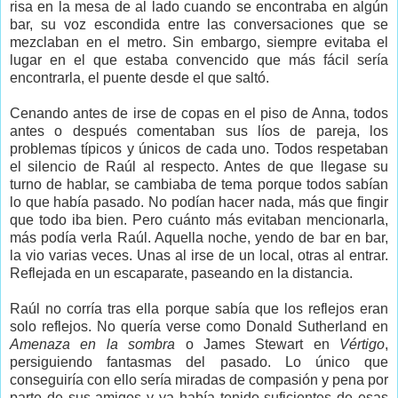
risa en la mesa de al lado cuando se encontraba en algún
bar, su voz escondida entre las conversaciones que se
mezclaban en el metro. Sin embargo, siempre evitaba el
lugar en el que estaba convencido que más fácil sería
encontrarla, el puente desde el que saltó.
Cenando antes de irse de copas en el piso de Anna, todos
antes o después comentaban sus líos de pareja, los
problemas típicos y únicos de cada uno. Todos respetaban
el silencio de Raúl al respecto. Antes de que llegase su
turno de hablar, se cambiaba de tema porque todos sabían
lo que había pasado. No podían hacer nada, más que fingir
que todo iba bien. Pero cuánto más evitaban mencionarla,
más podía verla Raúl. Aquella noche, yendo de bar en bar,
la vio varias veces. Unas al irse de un local, otras al entrar.
Reflejada en un escaparate, paseando en la distancia.
Raúl no corría tras ella porque sabía que los reflejos eran
solo reflejos. No quería verse como Donald Sutherland en
Amenaza en la sombra
o James Stewart en
Vértigo
,
persiguiendo fantasmas del pasado. Lo único que
conseguiría con ello sería miradas de compasión y pena por
parte de sus amigos y ya había tenido suficientes de esas