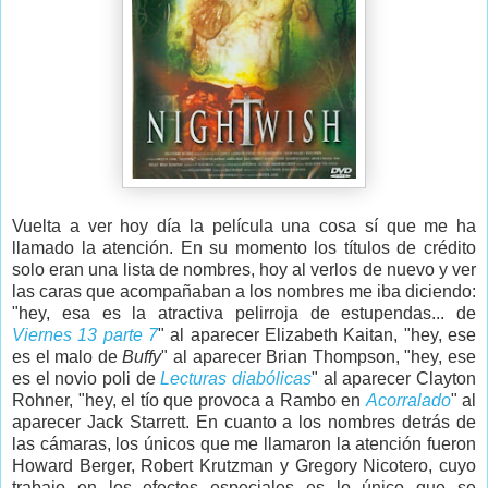
Vuelta a ver hoy día la película una cosa sí que me ha
llamado la atención. En su momento los títulos de crédito
solo eran una lista de nombres, hoy al verlos de nuevo y ver
las caras que acompañaban a los nombres me iba diciendo:
"hey, esa es la atractiva pelirroja de estupendas... de
Viernes 13 parte 7
" al aparecer Elizabeth Kaitan, "hey, ese
es el malo de
Buffy
" al aparecer Brian Thompson, "hey, ese
es el novio poli de
Lecturas diabólicas
" al aparecer Clayton
Rohner, "hey, el tío que provoca a Rambo en
Acorralado
" al
aparecer Jack Starrett. En cuanto a los nombres detrás de
las cámaras, los únicos que me llamaron la atención fueron
Howard Berger, Robert Krutzman y Gregory Nicotero, cuyo
trabajo en los efectos especiales es lo único que se