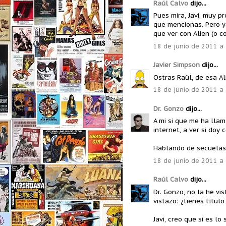
Raúl Calvo
dijo...
Pues mira, Javi, muy p
que mencionas. Pero y
que ver con Alien (o c
18 de junio de 2011 a
Javier Simpson
dijo...
Ostras Raül, de esa Al
18 de junio de 2011 a
Dr. Gonzo
dijo...
A mi si que me ha llam
internet, a ver si doy c
Hablando de secuelas n
18 de junio de 2011 a
Raúl Calvo
dijo...
Dr. Gonzo, no la he vi
vistazo: ¿tienes título
Javi, creo que si es l