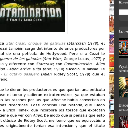
Busc
Lo m
ica
Star Crash, choque de galaxias
(
Starcrash
, 1978), el
Cozzi también surge del intento de unos productores por
ial de una película de Hollywood. Pero si a Cozzi le
guerra de las galaxias
(
Star Wars
, George Lucas, 1977) y
io y diferente con
Starcrash
; con
Contaminación - Alien
Wyatt
n - Alien arriva sulla terra
, 1980) sucedió lo mismo: le
simio
 - El octavo pasajero
(
Alien
, Ridley Scott, 1979) que el
reno.
que le dieron los productores es que querían una película
se el torso y salieran extraterrestres, ya que estaban
an las razones por las que
Alien
se había convertido en
sas directrices, Cozzi concibió una historia, que luego
Blade
cinco
o a Erich Tomek, que incorpora los torsos que explotan
tiene que ver con
Alien
. De modo que si pensáis que esto
 clásico de Ridley Scott, me temo que os equivocáis a
es originalmente tenían esa intención y que el título