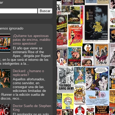
ar
enos ignorado
¡Quítame tus apestosas
patas de encima, maldito
simio apestoso!
El año que viene se
estrenará Rise of the
Apes , dirigida por Rupert
, en lo que será el retorno de los
s inteligentes a la...
Deckard: ¿humano o
replicante?
Aquellos afortunados,
como servidor, en
conseguir una de las
ediciones limitadas de
 Runner o la edición suelta de
 discos, reco...
Doctor Sueño de Stephen
King
El resplandor no es solo