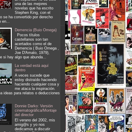
una de las mejores
novelas que ha escrito
Stephen King, con el
o se ha convertido por derecho
o en...
Demencia (Buio Omega)
Pocos títulos
castellanos son tan
acertados como el de
Demencia ( Buio Omega ,
Joe D'Amato, 1979),
e si hay algo que abunda...
La verdad está aquí
dentro
A veces sucede que
estoy distraído haciendo
haciendo cualquier cosa y
me ataca la inspiración.
a ideas para relatos o deducciones
Donnie Darko: Versión
cinematográfica/Montaje
del director
El verano del 2002, mis
amig@s y yo nos
dedicamos a discutir