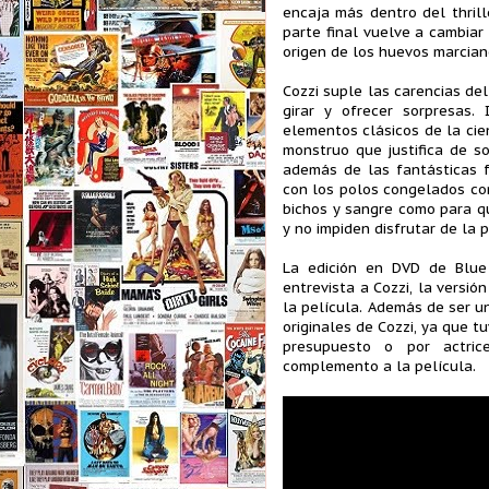
encaja más dentro del thrill
parte final vuelve a cambiar 
origen de los huevos marcian
Cozzi suple las carencias de
girar y ofrecer sorpresas
elementos clásicos de la cie
monstruo que justifica de so
además de las fantásticas f
con los polos congelados como
bichos y sangre como para qu
y no impiden disfrutar de la p
La edición en DVD de Blue
entrevista a Cozzi, la versió
la película. Además de ser un
originales de Cozzi, ya que 
presupuesto o por actric
complemento a la película.