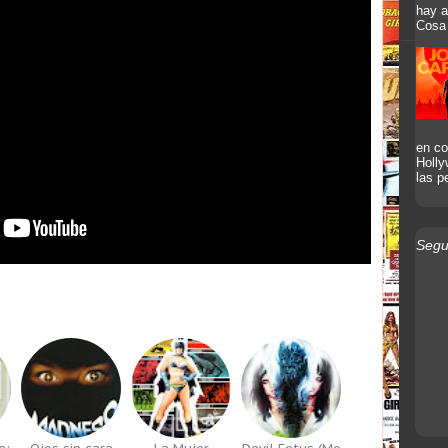
hay a
Cosa 
en co
Holly
las pe
Segu