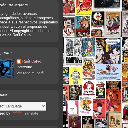
ción, navegante
pyright de los avances
atográficos, vídeos e imágenes
nece a sus respectivos propietarios
muestran con el propósito de
tener. El copyright de todos los
s es de Raúl Calvo.
, autor
Raúl Calvo
Interzone
Ver todo mi perfil
slate
red by
Translate