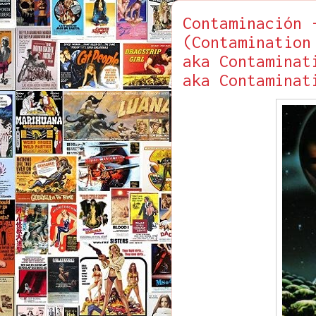
Contaminación 
(Contamination
aka Contaminat
aka Contaminat