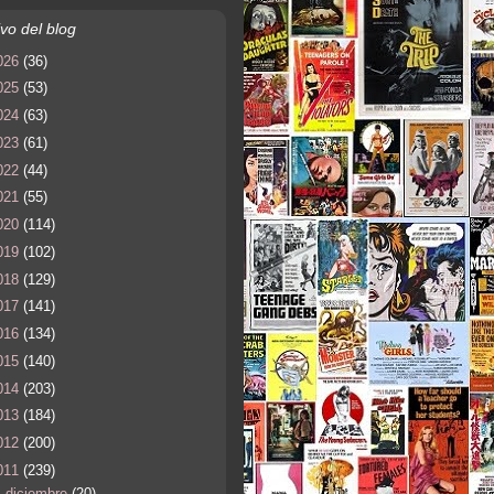
vo del blog
026
(36)
025
(53)
024
(63)
023
(61)
022
(44)
021
(55)
020
(114)
019
(102)
018
(129)
017
(141)
016
(134)
015
(140)
014
(203)
013
(184)
012
(200)
011
(239)
►
diciembre
(20)