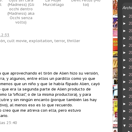
e:
Ojos sin cara
La Mujer
Devil Fetus (Mo
l
(Madness) (Gli
Murciélago
toi)
Archi
occhi dentro
(Madness) aka
►
2
Occhi senza
volto)
►
2
►
2
12:33
►
2
ión
,
cult movie
,
exploitation
,
terror
,
thriller
►
2
►
2
►
2
►
2
 que aprovechando el tirón de Alien hizo su versión,
►
2
erra, y algunos, entre ellos un pardillo como yo que
►
2
menos que un niño y que le había flipado Alien, cayó
 que era la segunda parte de Alien producto de
►
2
mo la "oficial", o de la misma productora), y para
►
2
 cutre y sin ningún encanto (porque también las hay
►
2
tivo), al menos eso es lo que recuerdo.
 creo que me atreva con ella, pero estuvo
►
2
ario.
►
2
las 23:40
▼
2