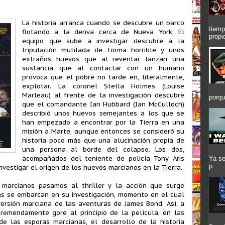
La historia arranca cuando se descubre un barco
tiemp
flotando a la deriva cerca de Nueva York. El
propi
equipo que sube a investigar descubre a la
tripulación mutilada de forma horrible y unos
extraños huevos que al reventar lanzan una
sustancia que al contactar con un humano
provoca que el pobre no tarde en, literalmente,
explotar. La coronel Stella Holmes (Louise
Marleau) al frente de la investigación descubre
porqu
que el comandante Ian Hubbard (Ian McCulloch)
describió unos huevos semejantes a los que se
han empezado a encontrar por la Tierra en una
misión a Marte, aunque entonces se consideró su
historia poco más que una alucinación propia de
una persona al borde del colapso. Los dos,
acompañados del teniente de policía Tony Aris
Ya se
p...
vestigar el origen de los huevos marcianos en la Tierra.
 marcianos pasamos al thriller y la acción que surge
as se embarcan en su investigación, momento en el cual
versión marciana de las aventuras de James Bond. Así, a
remendamente gore al principio de la película, en las
e las esporas marcianas, el desarrollo de la historia