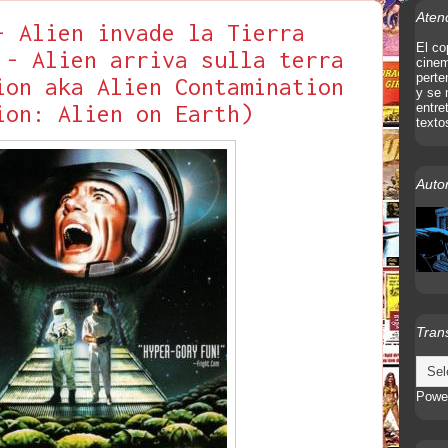
Aten
- Alien invade la Tierra
El co
 - Alien arriva sulla terra
cinem
perte
ion aka Alien Contamination
y se 
ion: Alien on Earth)
entre
texto
Autor
Tran
Powe