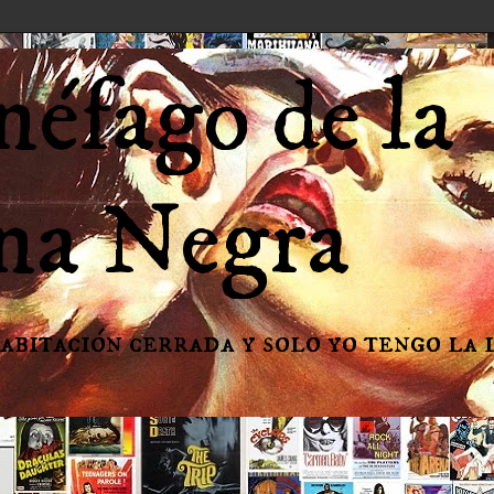
néfago de la
na Negra
habitación cerrada y solo yo tengo la 