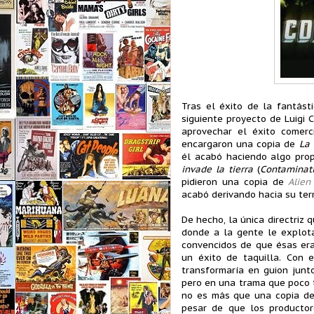
Tras el éxito de la fantást
siguiente proyecto de Luigi 
aprovechar el éxito comerc
encargaron una copia de
La 
él acabó haciendo algo prop
invade la tierra
(
Contaminatio
pidieron una copia de
Alien
acabó derivando hacia su ter
De hecho, la única directriz 
donde a la gente le explota
convencidos de que ésas er
un éxito de taquilla. Con e
transformaría en guion junt
pero en una trama que poco 
no es más que una copia del
pesar de que los productor