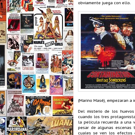
obviamente juega con ello.
(Marino Masé), empezaran a in
Del misterio de los huevos
cuando los tres protagonist
la película recuerda a una 
pesar de algunas escenas t
cuales se ven los efectos d