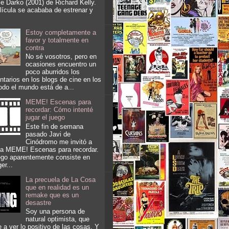
e Darko (2001) de Richard Kelly.
lícula se acababa de estrenar y
Estoy completamente a
favor y totalmente en
contra
No sé vosotros, pero en
ocasiones encuentro un
poco aburridos los
tarios en los blogs de cine en los
odo el mundo está de a...
MEME! Escenas para
recordar: Cómo intenté
jugar el juego
Este fin de semana
pasado Javi de
Cinódromo me invitó a
 a MEME! Escenas para recordar.
ego aparentemente consiste en
er...
La precuela de La Cosa
que en realidad es un
remake que es un
desastre
Soy una persona de
natural optimista, que
e a ver lo positivo de las cosas. Y