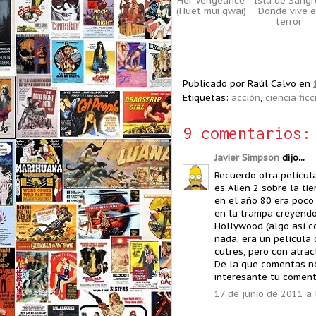
Her Vengeance
Isla de Sangr
(Huet mui gwai)
Donde vive e
terror
Publicado por
Raúl Calvo
en
Etiquetas:
acción
,
ciencia ficc
9 comentarios:
Javier Simpson
dijo...
Recuerdo otra película
es Alien 2 sobre la ti
en el año 80 era poco 
en la trampa creyendo
Hollywood (algo así co
nada, era un película
cutres, pero con atrac
De la que comentas no
interesante tu coment
17 de junio de 2011 a 