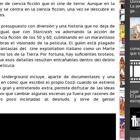
Donni
er de ciencia ficción que el cine de terror. Aunque en la
La pe
y se centra en la ciencia ficción, una vez se descubre el
ga...
os.
l presupuesto con diversión y una historia que no deja de
. Igual que con
Starcrash
, va adornando la acción de
ncia ficción de los 50 y 60, culminando en un maravilloso
bras el visionado de la película. El guion está plagado
antasías del cine exploitation italiano como un Marte
comen
que t
 los de la Tierra. Por fortuna, hay suficientes tiroteos,
e esos detalles resulten entrañables dentro del delirio
elícula.
 Underground incluye, aparte de documentales y una
n en cómic que escribió el propio Cozzi cuando se estrenó
 gran y entretenido extra, permite disfrutar de las ideas
jugar
tuvo que cambiar algunas escenas ya fuera por razones de
El ju
es poco inclinadas al desnudo, y sirve de genial
escog
tiend